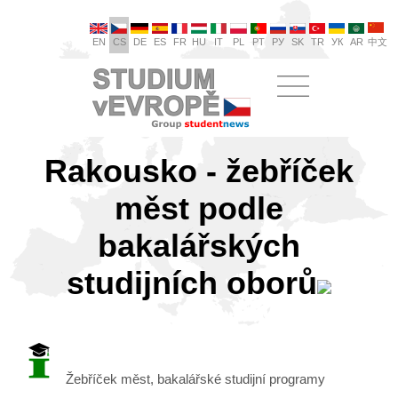
EN
CS
DE
ES
FR
HU
IT
PL
PT
РУ
SK
TR
УК
AR
中文
Rakousko - žebříček
měst podle
bakalářských
studijních oborů
Žebříček měst, bakalářské studijní programy